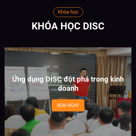
Khóa học
KHÓA HỌC DISC
Ứng dụng DISC đột phá trong kinh
doanh
XEM NGAY