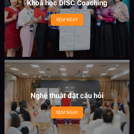
Khoá học DISC Coaching
XEM NGAY
Nghệ thuật đặt câu hỏi
XEM NGAY