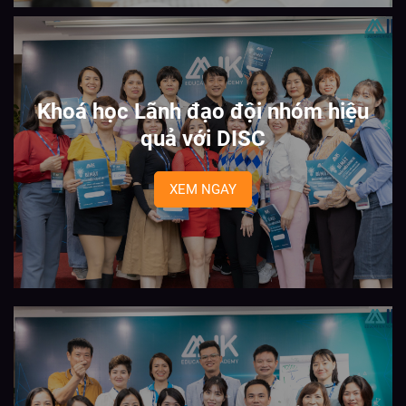
Khoá học Lãnh đạo đội nhóm hiệu
quả với DISC
XEM NGAY