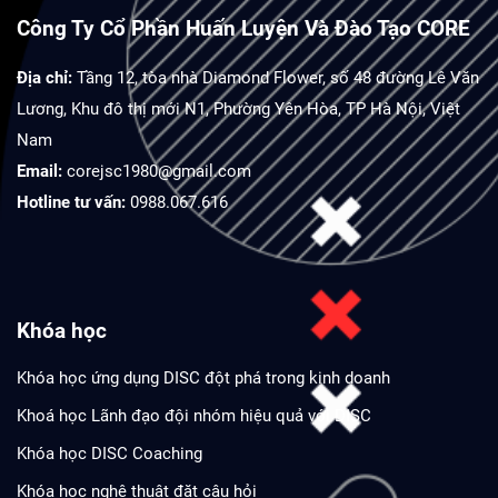
Công Ty Cổ Phần Huấn Luyện Và Đào Tạo CORE
Địa chỉ:
Tầng 12, tòa nhà Diamond Flower, số 48 đường Lê Văn
Lương, Khu đô thị mới N1, Phường Yên Hòa, TP Hà Nội, Việt
Nam
Email:
corejsc1980@gmail.com
Hotline tư vấn:
0988.067.616
Khóa học
Khóa học ứng dụng DISC đột phá trong kinh doanh
Khoá học Lãnh đạo đội nhóm hiệu quả với DISC
Khóa học DISC Coaching
Khóa học nghệ thuật đặt câu hỏi