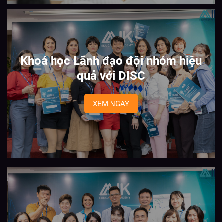
Khoá học Lãnh đạo đội nhóm hiệu
quả với DISC
XEM NGAY