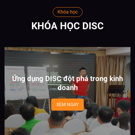
Khóa học
KHÓA HỌC DISC
Ứng dụng DISC đột phá trong kinh
doanh
XEM NGAY