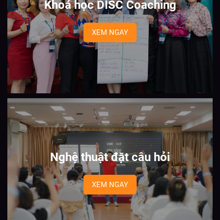
Khoá học DISC Coaching
XEM NGAY
Nghệ thuật đặt câu hỏi
XEM NGAY