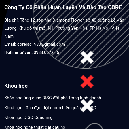
Công Ty Cổ Phần Huấn Luyện Và Đào Tạo CORE
Địa chỉ:
Tầng 12, tòa nhà Diamond Flower, số 48 đường Lê Văn
Lương, Khu đô thị mới N1, Phường Yên Hòa, TP Hà Nội, Việt
Nam
Email:
corejsc1980@gmail.com
Hotline tư vấn:
0988.067.616
Khóa học
Khóa học ứng dụng DISC đột phá trong kinh doanh
Khoá học Lãnh đạo đội nhóm hiệu quả với DISC
Khóa học DISC Coaching
Khóa học nghệ thuật đặt câu hỏi