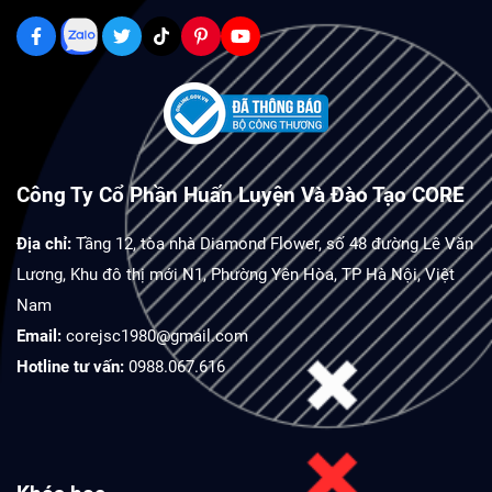
Công Ty Cổ Phần Huấn Luyện Và Đào Tạo CORE
Địa chỉ:
Tầng 12, tòa nhà Diamond Flower, số 48 đường Lê Văn
Lương, Khu đô thị mới N1, Phường Yên Hòa, TP Hà Nội, Việt
Nam
Email:
corejsc1980@gmail.com
Hotline tư vấn:
0988.067.616