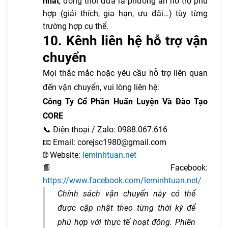
nhất
, đồng thời đưa ra phương án hỗ trợ phù
hợp (giải thích, gia hạn, ưu đãi…) tùy từng
trường hợp cụ thể.
10. Kênh liên hệ hỗ trợ vận
chuyển
Mọi thắc mắc hoặc yêu cầu hỗ trợ liên quan
đến vận chuyển, vui lòng liên hệ:
Công Ty Cổ Phần Huấn Luyện Và Đào Tạo
CORE
📞 Điện thoại / Zalo: 0988.067.616
📧 Email: corejsc1980@gmail.com
🌐 Website:
leminhtuan.net
📘 Facebook:
https://www.facebook.com/leminhtuan.net/
Chính sách vận chuyển này có thể
được cập nhật theo từng thời kỳ để
phù hợp với thực tế hoạt động. Phiên