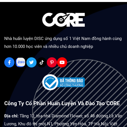
Nhà huấn luyện DISC ứng dụng số 1 Việt Nam đồng hành cùng
hơn 10.000 học viên và nhiều chủ doanh nghiệp
Công Ty Cổ Phần Huấn Luyện Và Đào Tạo CORE
Địa chỉ:
Tầng 12, tòa nhà Diamond Flower, số 48 đường Lê Văn
Lương, Khu đô thị mới N1, Phường Yên Hòa, TP Hà Nội, Việt