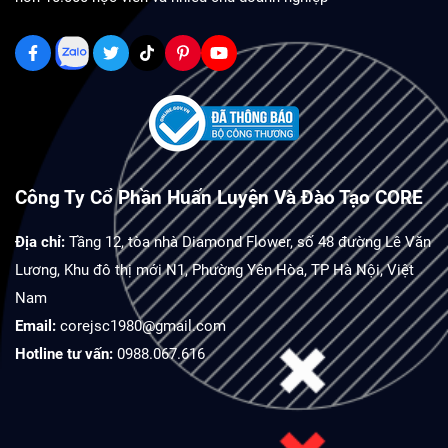
Công Ty Cổ Phần Huấn Luyện Và Đào Tạo CORE
Địa chỉ:
Tầng 12, tòa nhà Diamond Flower, số 48 đường Lê Văn
Lương, Khu đô thị mới N1, Phường Yên Hòa, TP Hà Nội, Việt
Nam
Email:
corejsc1980@gmail.com
Hotline tư vấn:
0988.067.616