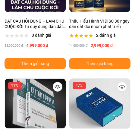
ĐẶT CÂU HỎI ĐÚNG – LÀM CHỦ
Thấu Hiểu Hành Vi DISC 30 ngày
CUỘC ĐỜI Tư duy đúng dẫn dắt
dẫn dắt đội nhóm phát triển
hành động đúng – kết quả đúng
0 đánh giá
2 đánh giá
4,999,000 đ
2,999,000 đ
18,000,000 đ
14,000,000 đ
Thêm giỏ hàng
Thêm giỏ hàng
11%
47%