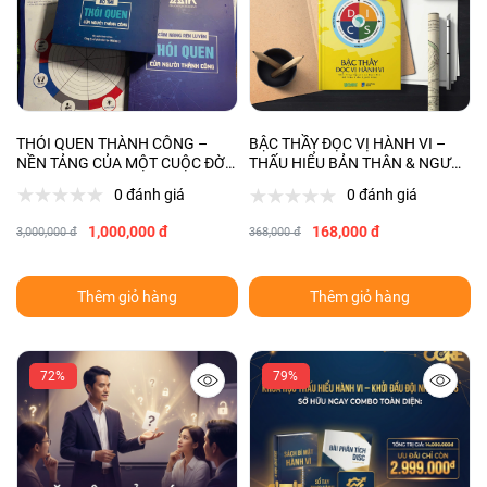
THÓI QUEN THÀNH CÔNG –
BẬC THẦY ĐỌC VỊ HÀNH VI –
NỀN TẢNG CỦA MỘT CUỘC ĐỜI
THẤU HIỂU BẢN THÂN & NGƯỜI
THÀNH CÔNG
KHÁC VỚI DISC
0 đánh giá
0 đánh giá
1,000,000 đ
168,000 đ
3,000,000 đ
368,000 đ
Thêm giỏ hàng
Thêm giỏ hàng
72%
79%