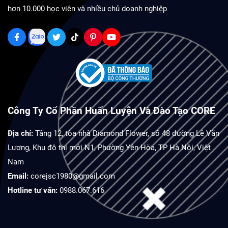
hơn 10.000 học viên và nhiều chủ doanh nghiệp
Công Ty Cổ Phần Huấn Luyện Và Đào Tạo CORE
Địa chỉ:
Tầng 12, tòa nhà Diamond Flower, số 48 đường Lê Văn
Lương, Khu đô thị mới N1, Phường Yên Hòa, TP Hà Nội, Việt
Nam
Email:
corejsc1980@gmail.com
Hotline tư vấn:
0988.067.616