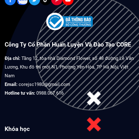
Công Ty Cổ Phần Huấn Luyện Và Đào Tạo CORE
Địa chỉ:
Tầng 12, tòa nhà Diamond Flower, số 48 đường Lê Văn
Lương, Khu đô thị mới N1, Phường Yên Hòa, TP Hà Nội, Việt
Nam
Email:
corejsc1980@gmail.com
Hotline tư vấn:
0988.067.616
Khóa học