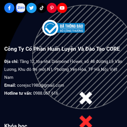
Công Ty Cổ Phần Huấn Luyện Và Đào Tạo CORE
Địa chỉ:
Tầng 12, tòa nhà Diamond Flower, số 48 đường Lê Văn
Lương, Khu đô thị mới N1, Phường Yên Hòa, TP Hà Nội, Việt
Nam
Email:
corejsc1980@gmail.com
Hotline tư vấn:
0988.067.616
Khóa học