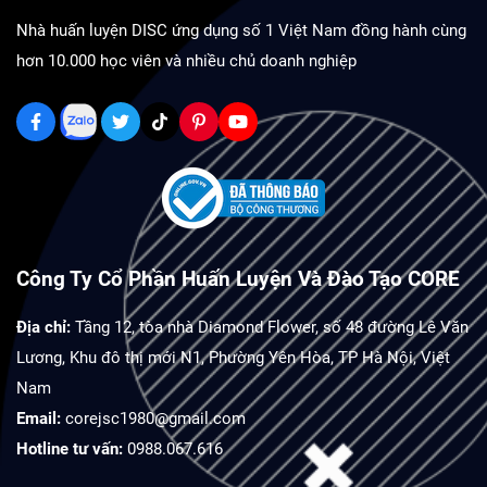
Nhà huấn luyện DISC ứng dụng số 1 Việt Nam đồng hành cùng
hơn 10.000 học viên và nhiều chủ doanh nghiệp
Công Ty Cổ Phần Huấn Luyện Và Đào Tạo CORE
Địa chỉ:
Tầng 12, tòa nhà Diamond Flower, số 48 đường Lê Văn
Lương, Khu đô thị mới N1, Phường Yên Hòa, TP Hà Nội, Việt
Nam
Email:
corejsc1980@gmail.com
Hotline tư vấn:
0988.067.616