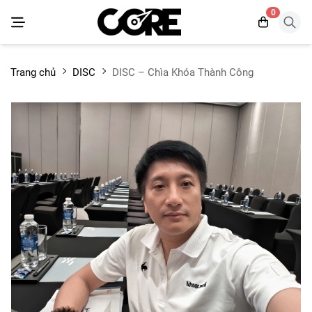
0
Trang chủ
DISC
DISC – Chìa Khóa Thành Công