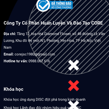
Công Ty Cổ Phần Huấn Luyện Và Đào Tạo CORE
Địa chỉ:
Tầng 12, tòa nhà Diamond Flower, số 48 đường Lê Văn
Lương, Khu đô thị mới N1, Phường Yên Hòa, TP Hà Nội, Việt
Nam
Email:
corejsc1980@gmail.com
Hotline tư vấn:
0988.067.616
Khóa học
Khóa học ứng dụng DISC đột phá trong kinh doanh
Khoá học Lãnh đạo đội nhóm hiệu quả với DISC