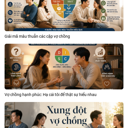
Giải mã mâu thuẫn các cặp vợ chồng
Vợ chồng hạnh phúc: Hạ cái tôi để thật sự hiểu nhau