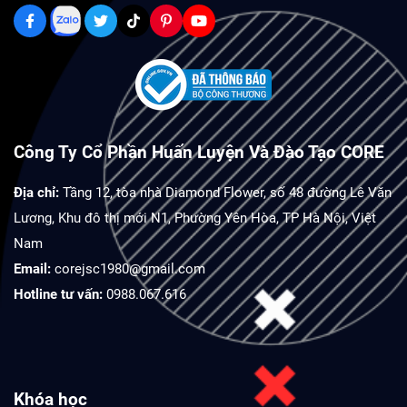
Công Ty Cổ Phần Huấn Luyện Và Đào Tạo CORE
Địa chỉ:
Tầng 12, tòa nhà Diamond Flower, số 48 đường Lê Văn
Lương, Khu đô thị mới N1, Phường Yên Hòa, TP Hà Nội, Việt
Nam
Email:
corejsc1980@gmail.com
Hotline tư vấn:
0988.067.616
Khóa học