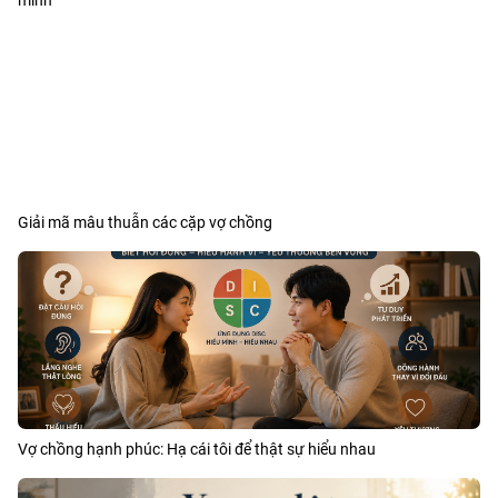
mình
Giải mã mâu thuẫn các cặp vợ chồng
Vợ chồng hạnh phúc: Hạ cái tôi để thật sự hiểu nhau