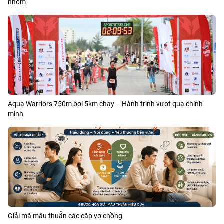
nhóm
Aqua Warriors 750m bơi 5km chạy – Hành trình vượt qua chính
mình
Giải mã mâu thuẫn các cặp vợ chồng