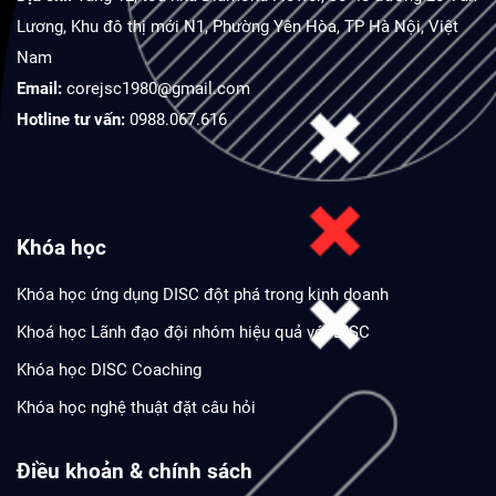
Lương, Khu đô thị mới N1, Phường Yên Hòa, TP Hà Nội, Việt
Nam
Email:
corejsc1980@gmail.com
Hotline tư vấn:
0988.067.616
Khóa học
Khóa học ứng dụng DISC đột phá trong kinh doanh
Khoá học Lãnh đạo đội nhóm hiệu quả với DISC
Khóa học DISC Coaching
Khóa học nghệ thuật đặt câu hỏi
Điều khoản & chính sách