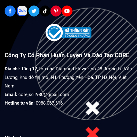
Công Ty Cổ Phần Huấn Luyện Và Đào Tạo CORE
Địa chỉ:
Tầng 12, tòa nhà Diamond Flower, số 48 đường Lê Văn
Lương, Khu đô thị mới N1, Phường Yên Hòa, TP Hà Nội, Việt
Nam
Email:
corejsc1980@gmail.com
Hotline tư vấn:
0988.067.616