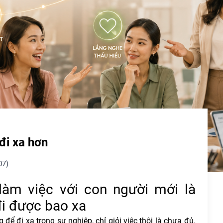
đi xa hơn
07)
 làm việc với con người mới là
đi được bao xa
để đi xa trong sự nghiệp, chỉ giỏi việc thôi là chưa đủ.