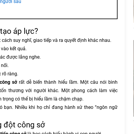
 người sau
 tạo áp lực?
cách suy nghĩ, giao tiếp và ra quyết định khác nhau.
 vào kết quả.
iác được lắng nghe.
nối.
c rõ ràng.
 công sở
rất dễ biến thành hiểu lầm. Một câu nói bình
 tổn thương với người khác. Một phong cách làm việc
 trọng có thể bị hiểu lầm là chậm chạp.
hó bạn. Nhiều khi họ chỉ đang hành xử theo “ngôn ngữ
g đột công sở
 tiếp công sở
là học cách hiểu hành vi con người.