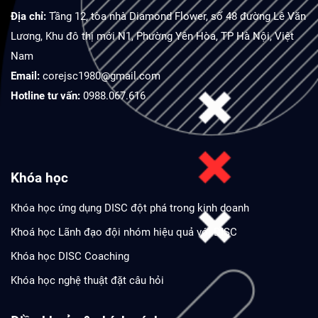
Địa chỉ:
Tầng 12, tòa nhà Diamond Flower, số 48 đường Lê Văn
Lương, Khu đô thị mới N1, Phường Yên Hòa, TP Hà Nội, Việt
Nam
Email:
corejsc1980@gmail.com
Hotline tư vấn:
0988.067.616
Khóa học
Khóa học ứng dụng DISC đột phá trong kinh doanh
Khoá học Lãnh đạo đội nhóm hiệu quả với DISC
Khóa học DISC Coaching
Khóa học nghệ thuật đặt câu hỏi