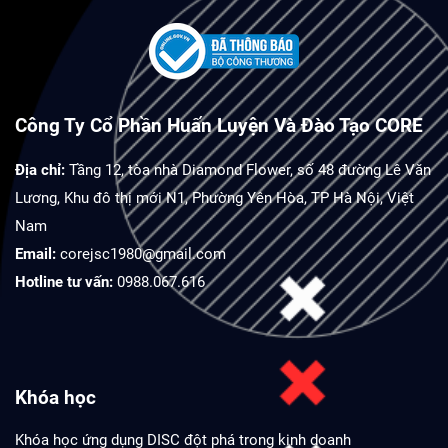
Công Ty Cổ Phần Huấn Luyện Và Đào Tạo CORE
Địa chỉ:
Tầng 12, tòa nhà Diamond Flower, số 48 đường Lê Văn
Lương, Khu đô thị mới N1, Phường Yên Hòa, TP Hà Nội, Việt
Nam
Email:
corejsc1980@gmail.com
Hotline tư vấn:
0988.067.616
Khóa học
Khóa học ứng dụng DISC đột phá trong kinh doanh