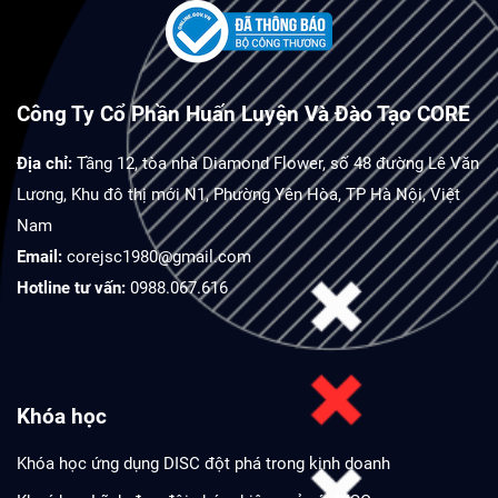
Công Ty Cổ Phần Huấn Luyện Và Đào Tạo CORE
Địa chỉ:
Tầng 12, tòa nhà Diamond Flower, số 48 đường Lê Văn
Lương, Khu đô thị mới N1, Phường Yên Hòa, TP Hà Nội, Việt
Nam
Email:
corejsc1980@gmail.com
Hotline tư vấn:
0988.067.616
Khóa học
Khóa học ứng dụng DISC đột phá trong kinh doanh