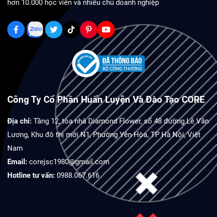
hơn 10.000 học viên và nhiều chủ doanh nghiệp
Công Ty Cổ Phần Huấn Luyện Và Đào Tạo CORE
Địa chỉ:
Tầng 12, tòa nhà Diamond Flower, số 48 đường Lê Văn
Lương, Khu đô thị mới N1, Phường Yên Hòa, TP Hà Nội, Việt
Nam
Email:
corejsc1980@gmail.com
Hotline tư vấn:
0988.067.616