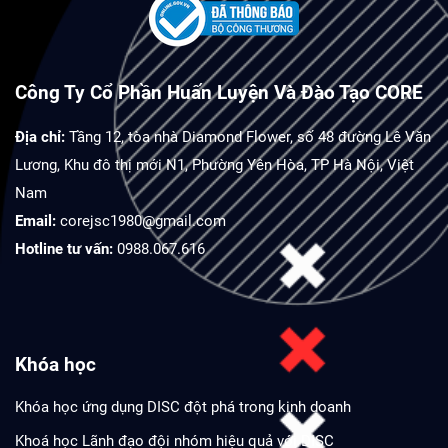
Công Ty Cổ Phần Huấn Luyện Và Đào Tạo CORE
Địa chỉ:
Tầng 12, tòa nhà Diamond Flower, số 48 đường Lê Văn
Lương, Khu đô thị mới N1, Phường Yên Hòa, TP Hà Nội, Việt
Nam
Email:
corejsc1980@gmail.com
Hotline tư vấn:
0988.067.616
Khóa học
Khóa học ứng dụng DISC đột phá trong kinh doanh
Khoá học Lãnh đạo đội nhóm hiệu quả với DISC