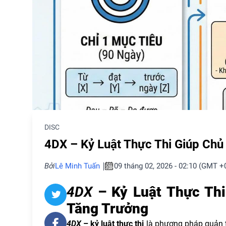
DISC
4DX – Kỷ Luật Thực Thi Giúp Ch
Bởi
Lê Minh Tuấn
09 tháng 02, 2026 - 02:10 (GMT +
4DX
– Kỷ Luật Thực Th
Tăng Trưởng
4DX
– kỷ luật thực thi
là phương pháp quản t