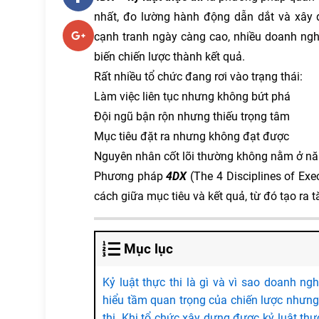
nhất, đo lường hành động dẫn dắt và xây 
cạnh tranh ngày càng cao, nhiều doanh ngh
biến chiến lược thành kết quả.
Rất nhiều tổ chức đang rơi vào trạng thái:
Làm việc liên tục nhưng không bứt phá
Đội ngũ bận rộn nhưng thiếu trọng tâm
Mục tiêu đặt ra nhưng không đạt được
Nguyên nhân cốt lõi thường không nằm ở nă
Phương pháp
4DX
(The 4 Disciplines of Ex
cách giữa mục tiêu và kết quả, từ đó tạo ra 
Mục lục
Kỷ luật thực thi là gì và vì sao doanh ng
hiểu tầm quan trọng của chiến lược nhưng l
thi. Khi tổ chức xây dựng được kỷ luật thự