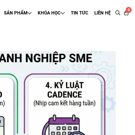
0
SẢN PHẨM
KHÓA HỌC
TIN TỨC
LIÊN HỆ