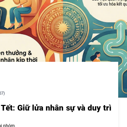
07)
 Tết
:
Giữ lửa nhân sự và duy trì
ội nhóm.