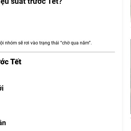
ệu suất trước Tết?
i nhóm sẽ rơi vào trạng thái “chờ qua năm”.
ước Tết
.
ới
ân