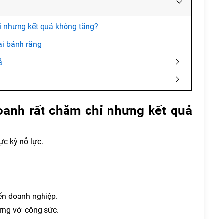
hỉ nhưng kết quả không tăng?
ại bánh răng
uả
doanh rất chăm chỉ nhưng kết quả
c kỳ nỗ lực.
iển doanh nghiệp.
ứng với công sức.