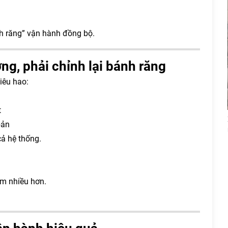
nh răng” vận hành đồng bộ.
g, phải chỉnh lại bánh răng
iêu hao:
t
bản
cả hệ thống.
àm nhiều hơn.