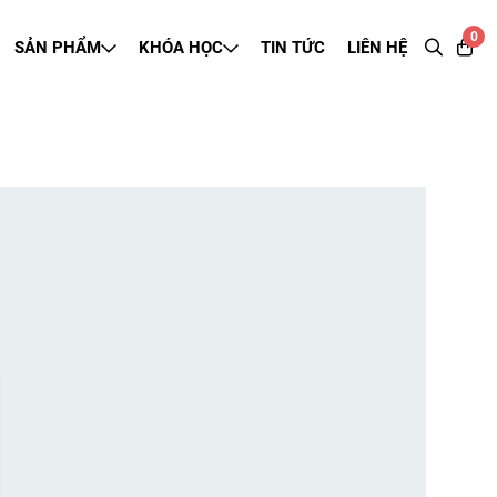
0
SẢN PHẨM
KHÓA HỌC
TIN TỨC
LIÊN HỆ