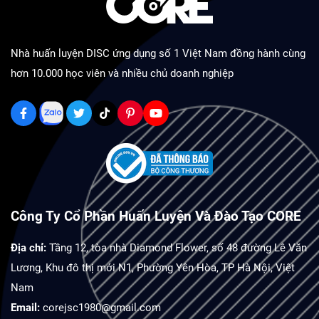
Nhà huấn luyện DISC ứng dụng số 1 Việt Nam đồng hành cùng
hơn 10.000 học viên và nhiều chủ doanh nghiệp
Công Ty Cổ Phần Huấn Luyện Và Đào Tạo CORE
Địa chỉ:
Tầng 12, tòa nhà Diamond Flower, số 48 đường Lê Văn
Lương, Khu đô thị mới N1, Phường Yên Hòa, TP Hà Nội, Việt
Nam
Email:
corejsc1980@gmail.com