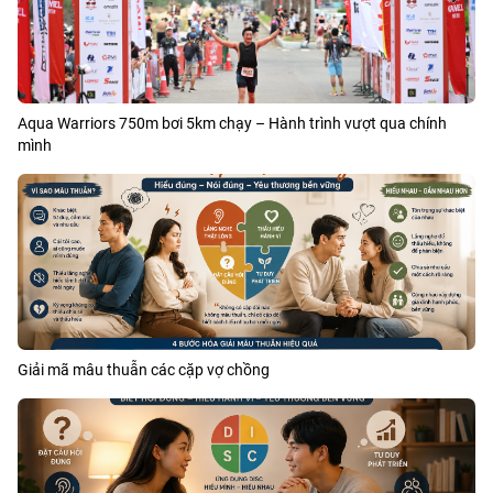
Aqua Warriors 750m bơi 5km chạy – Hành trình vượt qua chính
mình
Giải mã mâu thuẫn các cặp vợ chồng